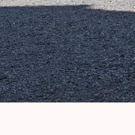
Infocentrum Zámku Žinkovy je
ideálním výchozím bodem pro
poznávání tohoto romantického