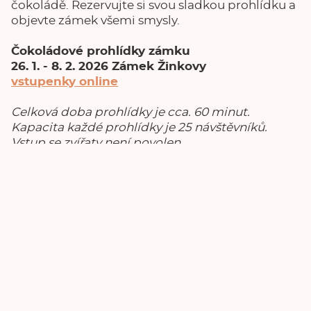
čokoládě. Rezervujte si svou sladkou prohlídku a
objevte zámek všemi smysly.
Čokoládové prohlídky zámku
26. 1. - 8. 2. 2026 Zámek Žinkovy
vstupenky online
Celková doba prohlídky je cca. 60 minut.
Kapacita každé prohlídky je 25 návštěvníků.
Vstup se zvířaty není povolen.
Komentovaná prohlídka není bezbariérová a
není vhodná pro návštěvníky s omezením
pohybu.
info@zamek-zinkovy.cz
·
770 330 328
Domů
Vstupenky
Ubytování
Restaurace
Kulturní akce
Zámek
Kontakt
Deutsch
English
Zámek Žinkovy
Žinkovy 88
335 54 Žinkovy