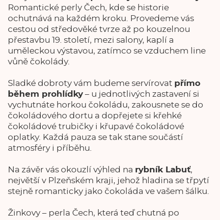
Romantické perly Čech, kde se historie
ochutnává na každém kroku. Provedeme vás
cestou od středověké tvrze až po kouzelnou
přestavbu 19. století, mezi salony, kaplí a
uměleckou výstavou, zatímco se vzduchem line
vůně čokolády.
Sladké dobroty vám budeme servírovat
přímo
během prohlídky
– u jednotlivých zastavení si
vychutnáte horkou čokoládu, zakousnete se do
čokoládového dortu a dopřejete si křehké
čokoládové trubičky i křupavé čokoládové
oplatky. Každá pauza se tak stane součástí
atmosféry i příběhu.
Na závěr vás okouzlí výhled na
rybník Labuť
,
největší v Plzeňském kraji, jehož hladina se třpytí
stejně romanticky jako čokoláda ve vašem šálku.
Žinkovy – perla Čech, která teď chutná po