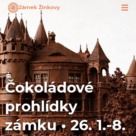
Zámek Žinkovy
Čokoládové
prohlídky
zámku • 26. 1.-8.