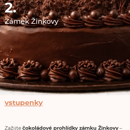
2.
Zámek Žinkovy
vstupenky
Zažijte
čokoládové prohlídky zámku Žinkovy
–