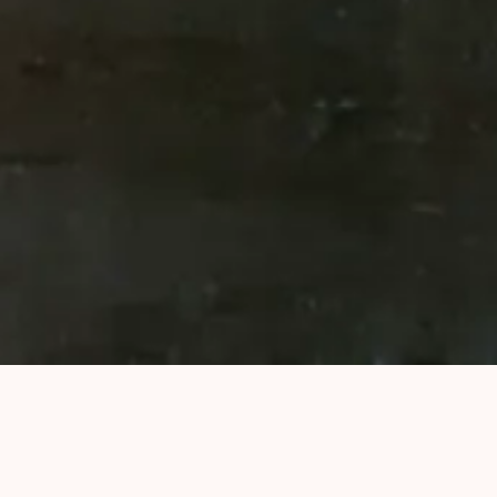
Otevřeno denně & celoročně.
Zarezervujte si
prohlídku
,
pochutnejte si v
restauraci
a