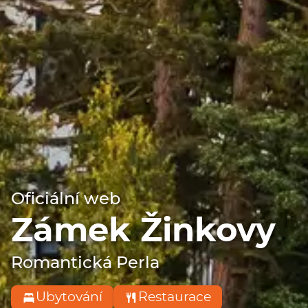
Oficiální web
Zámek Žinkovy
Romantická Perla
Ubytování
Restaurace