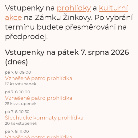
Vstupenky na
prohlídky
a
kulturní
akce
na Zámku Žinkovy. Po vybrání
termínu budete přesměrováni na
předprodej.
Vstupenky na pátek 7. srpna 2026
(dnes)
pá 7. 8. 09:00
Vznešené patro prohlídka
17 ks vstupenek
pá 7. 8. 10:00
Vznešené patro prohlídka
25 ks vstupenek
pá 7. 8. 10:30
Šlechtické komnaty prohlídka
20 ks vstupenek
pá 7. 8. 11:00
Vznešené patro prohlídka