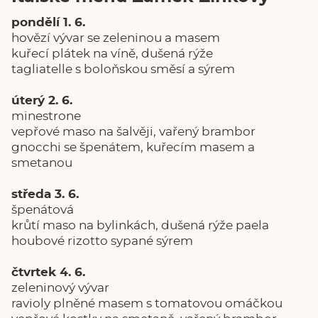
pondělí 1. 6.
hovězí vývar se zeleninou a masem
kuřecí plátek na víně, dušená rýže
tagliatelle s boloňskou směsí a sýrem
úterý 2. 6.
minestrone
vepřové maso na šalvěji, vařený brambor
gnocchi se špenátem, kuřecím masem a
smetanou
středa 3. 6.
špenátová
krůtí maso na bylinkách, dušená rýže paela
houbové rizotto sypané sýrem
čtvrtek 4. 6.
zeleninový vývar
ravioly plněné masem s tomatovou omáčkou