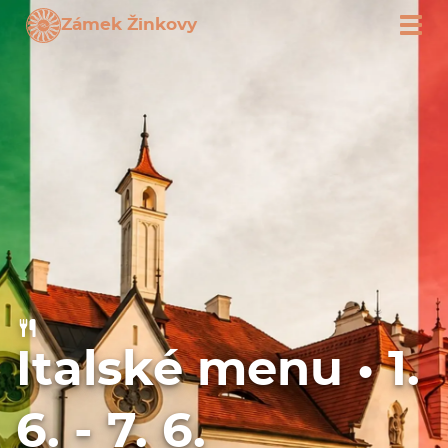
Zámek Žinkovy
Italské menu • 1.
6. - 7. 6.