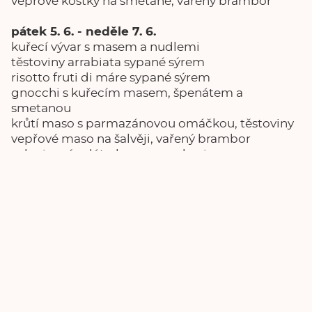
vepřové kostky na smetaně, vařený brambor
pátek 5. 6. - neděle 7. 6.
kuřecí vývar s masem a nudlemi
těstoviny arrabiata sypané sýrem
risotto fruti di máre sypané sýrem
gnocchi s kuřecím masem, špenátem a
smetanou
krůtí maso s parmazánovou omáčkou, těstoviny
vepřové maso na šalvěji, vařený brambor
zeleninový salát s lososem a dresingem
Italské menu Zámek Žinkovy
po 1. 6. - ne 7. 6. 2026
Restaurace Zámek Žinkovy
info@zamek-zinkovy.cz
·
770 330 328
Domů
Vstupenky
Ubytování
Restaurace
Kulturní akce
Zámek
Kontakt
Deutsch
English
Zámek Žinkovy
Žinkovy 88