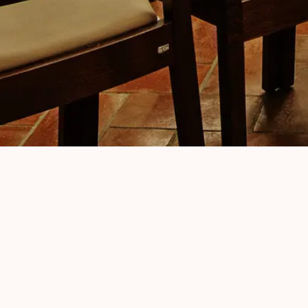
Nabízíme 
K vaší ak
restaurac
Kontakt