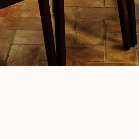
kongresový sál pro menší akce, školen
ci jsme schopni zajistit občerstvení z v
e & bistra
.