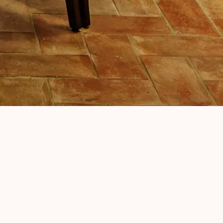
í, svatby.
edlejší