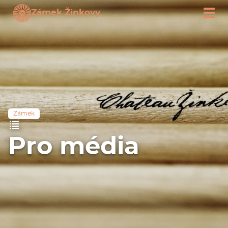
Zámek Žinkovy
Zámek
Pro média