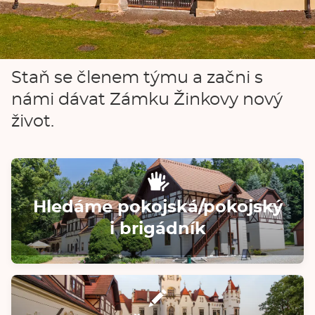
Staň se členem týmu a začni s
námi dávat Zámku Žinkovy nový
život.
Hledáme pokojská/pokojský
i brigádník