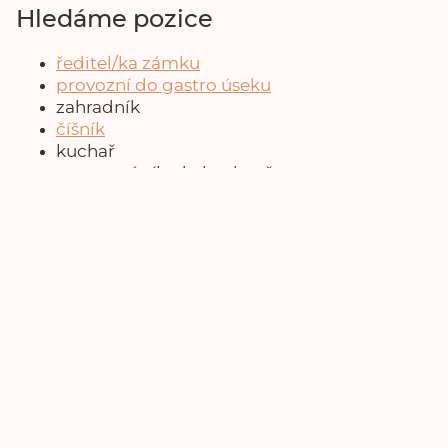
Hledáme pozice
ředitel/ka zámku
provozní do gastro úseku
zahradník
číšník
kuchař
pomocná síla do kuchyně
pokojská/pokojský
pracovník infocentra / průvodce
Zaujala vás nějaká role?
Pošlete nám svůj životopis a pár vět o tom,
proč právě vás baví myšlenka pracovat na
Zámku Žinkovy.
Kontakt
Pište na
vojtech.odchazel@lazne-podebrady.cz
Mapa