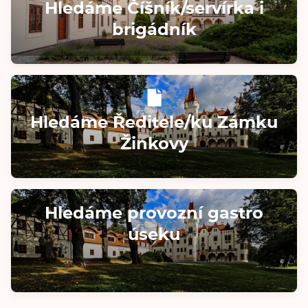
Hledáme Číšník/servírka i
brigádník
Hledáme Ředitele/ku Zámku
Žinkovy
Hledáme provozní gastro
úseku