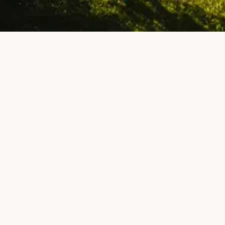
Náš zámek je skvělým cílem pro
výlet. Za 40 minut z Plzně a za
necelé 2 hodiny z Prahy se ocitnete
na pohádkově klidném místě. Co u
nás najdete?
Zámek Žinkovy zevnitř i zvenku
Samozřejmě samotný zámek je nejzajímavějším
bodem návštěvy. K zámku se dostane každý a
není problém si ho kdykoliv prohlédnout zvenku,
projít se po nádvoří a v blízkém okolí. Zastavte se
u nás v
infocentru
, kde vám rádi poradíme, kam
se jít podívat.