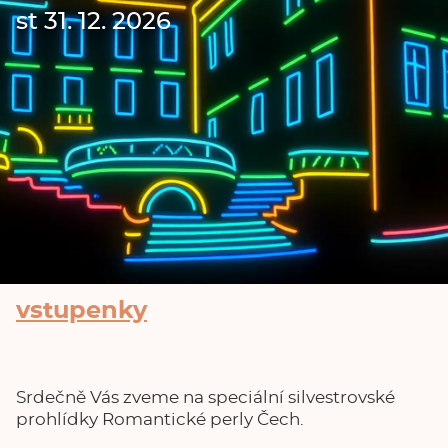
st 31. 12. 2026
vstupenky
Srdečně Vás zveme na speciální silvestrovské
prohlídky Romantické perly Čech.