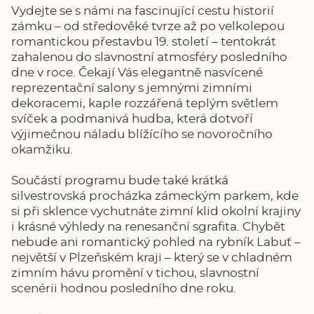
Vydejte se s námi na fascinující cestu historií
zámku – od středověké tvrze až po velkolepou
romantickou přestavbu 19. století – tentokrát
zahalenou do slavnostní atmosféry posledního
dne v roce. Čekají Vás elegantně nasvícené
reprezentační salony s jemnými zimními
dekoracemi, kaple rozzářená teplým světlem
svíček a podmanivá hudba, která dotvoří
výjimečnou náladu blížícího se novoročního
okamžiku.
Součástí programu bude také krátká
silvestrovská procházka zámeckým parkem, kde
si při sklence vychutnáte zimní klid okolní krajiny
i krásné výhledy na renesanční sgrafita. Chybět
nebude ani romantický pohled na rybník Labuť –
největší v Plzeňském kraji – který se v chladném
zimním hávu promění v tichou, slavnostní
scenérii hodnou posledního dne roku.