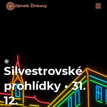
Zámek Žinkovy
Silvestrovské
prohlídky • 31.
12.